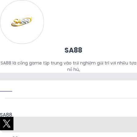
SA88
SA88 là cổng game tập trung vào trải nghiệm giải trí với nhiều tựa 
nổ hũ,
SA88
SA88