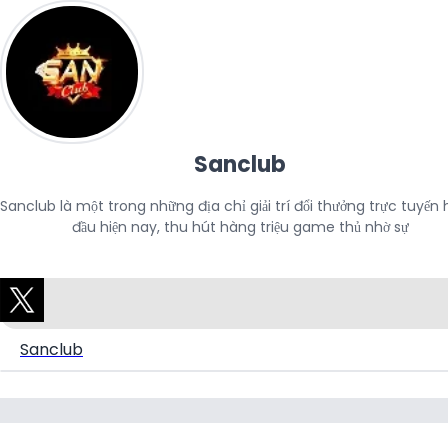
Sanclub
Sanclub là một trong những địa chỉ giải trí đổi thưởng trực tuyến 
đầu hiện nay, thu hút hàng triệu game thủ nhờ sự
Sanclub