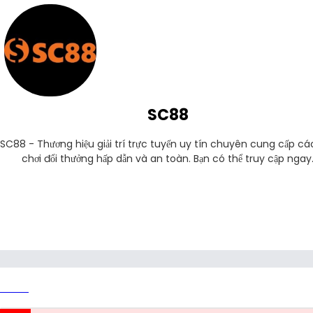
SC88
SC88 - Thương hiệu giải trí trực tuyến uy tín chuyên cung cấp các
chơi đổi thưởng hấp dẫn và an toàn. Bạn có thể truy cập ngay
SC88