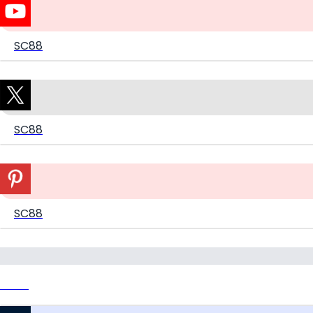
SC88
SC88
SC88
SC88