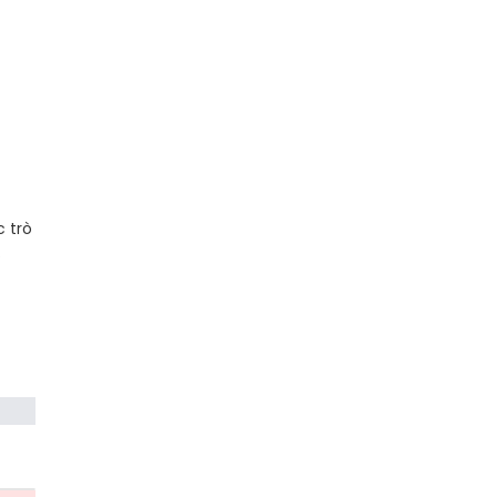
 trò 
.