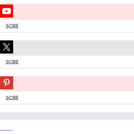
SC88
SC88
SC88
SC88