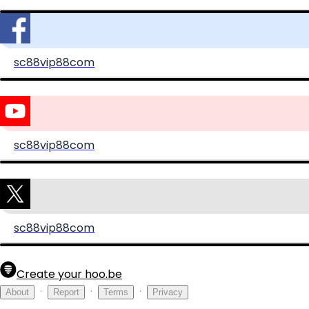
sc88vip88com
sc88vip88com
sc88vip88com
Create your hoo.be
·
·
·
About
Report
Terms
Privacy