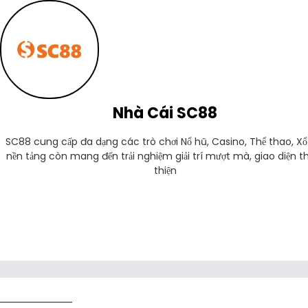
Nhà Cái SC88
SC88 cung cấp đa dạng các trò chơi Nổ hũ, Casino, Thể thao, Xổ s
nền tảng còn mang đến trải nghiệm giải trí mượt mà, giao diện th
thiện
Nhà Cái SC88