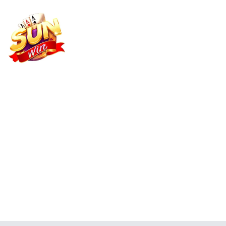
SUNWIN
Sunwin là sân chơi giải trí trực tuyến thu hút đông đảo người chơi 
hệ thống game phong phú và liên tục cập nhật.