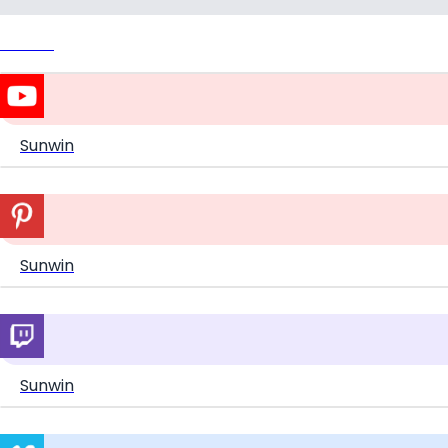
Sunwin
Sunwin
Sunwin
Sunwin