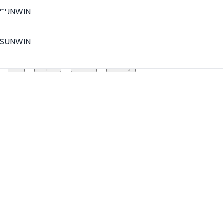
SUNWIN
SUNWIN
Create your hoo.be
·
·
·
About
Report
Terms
Privacy