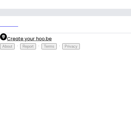
SUNWIN
Create your hoo.be
·
·
·
About
Report
Terms
Privacy