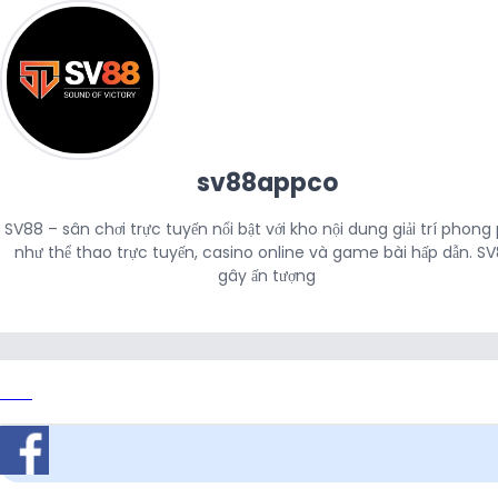
sv88appco
SV88 – sân chơi trực tuyến nổi bật với kho nội dung giải trí phong 
như thể thao trực tuyến, casino online và game bài hấp dẫn. SV
gây ấn tượng
Link