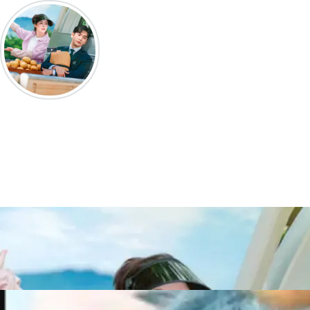
The Potato Lab ปลูกรักนักวิจัย EP.1 พากย์ไ
เต็มเรื่อง HD
ดูซีรีส์ “The Potato Lab ปลูกรักนักวิจัย” EP1 พากย์ไทย ซีรีส์แนวโรแมน
คอมเมดี้ นำแสดงโดย #อีซอนบิน #คังแทโอ เริ่มออนแอร์ 1 มีนาคมนี้ ทางช
tvN ลิขสิทธิ์ซับไทยที่ Netflix.