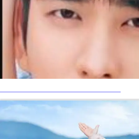
ดูซีรีส์ “The Potato Lab ปลูกรักนักวิจัย” EP.1 ซับไทย+พากย์ไ
เต็มเรื่อง HD 1 มี.ค. #NetflixTH - ดูซีรีส์ “The Potato Lab ปล
รักนักวิจัย” EP.1 ซับไทย+พากย์ไทย เต็มเรื่อง HD 1 มี.ค.
#NetflixTH
📌 คลิกที่นี่เพื่อรับชม ➤The Potato Lab ซับไทย EP 1 HD