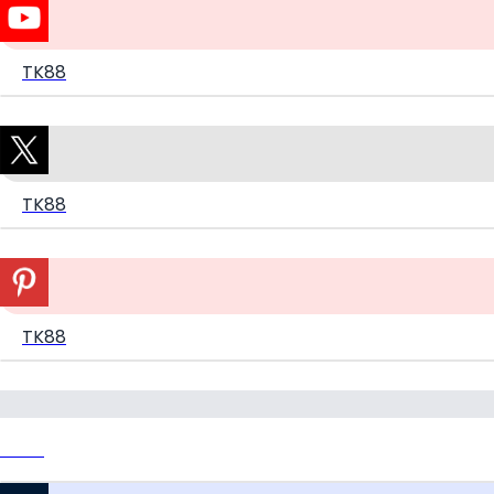
TK88
TK88
TK88
TK88