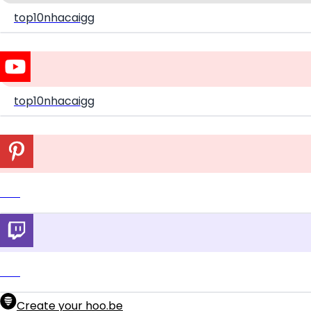
top10nhacaigg
top10nhacaigg
Link
Link
Create your hoo.be