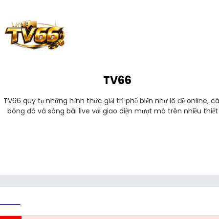
TV66
TV66 quy tụ những hình thức giải trí phổ biến như lô đề online, cá
bóng đá và sòng bài live với giao diện mượt mà trên nhiều thiết 
TV66