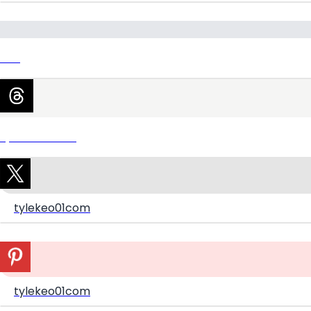
Link
tylekeo01com
tylekeo01com
tylekeo01com