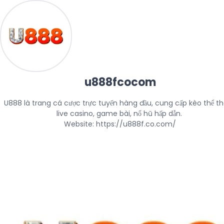
u888fcocom
U888 là trang cá cược trực tuyến hàng đầu, cung cấp kèo thể tha
live casino, game bài, nổ hũ hấp dẫn. 

Website: https://u888f.co.com/