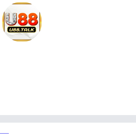
U88 talk
U88 là sân chơi cá cược được nhiều hội viên lựa chọn nhờ kho trò c
đa dạng như slot, casino live, thể thao, bắn cá và xổ số. Nền tảng 
giao diện
Link