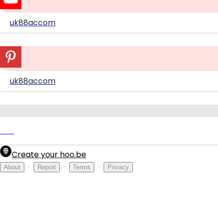
uk88accom
uk88accom
Link
Create your hoo.be
·
·
·
About
Report
Terms
Privacy