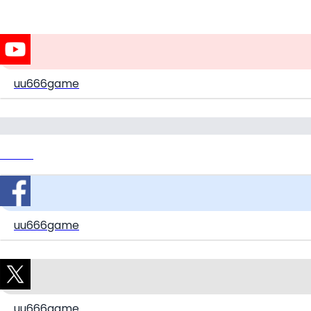
uu666game
uu666
uu666game
uu666game