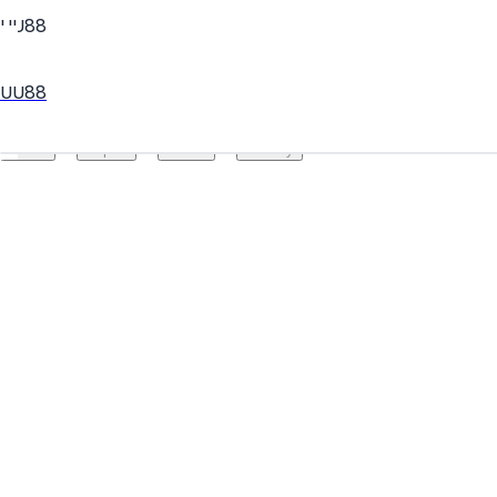
UU88
UU88
Create your hoo.be
·
·
·
About
Report
Terms
Privacy