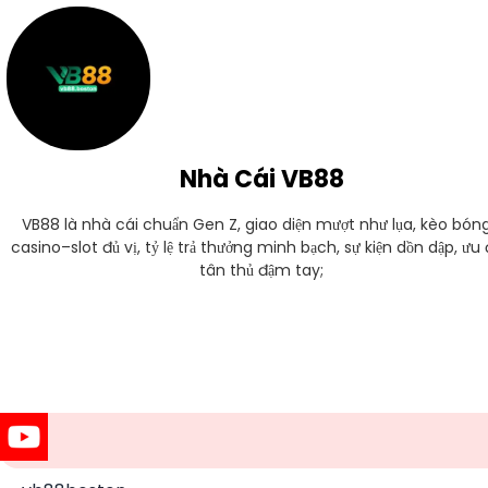
Nhà Cái VB88
VB88 là nhà cái chuẩn Gen Z, giao diện mượt như lụa, kèo bón
casino–slot đủ vị, tỷ lệ trả thưởng minh bạch, sự kiện dồn dập, ưu đ
tân thủ đậm tay;