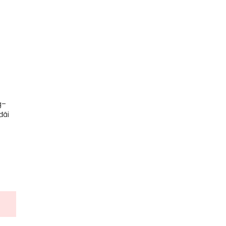
g–
ãi 