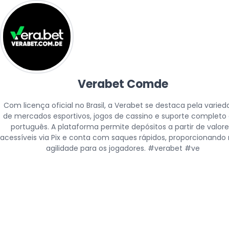
Verabet Comde
Com licença oficial no Brasil, a Verabet se destaca pela varied
de mercados esportivos, jogos de cassino e suporte completo
português. A plataforma permite depósitos a partir de valores
acessíveis via Pix e conta com saques rápidos, proporcionando 
agilidade para os jogadores. #verabet #ve