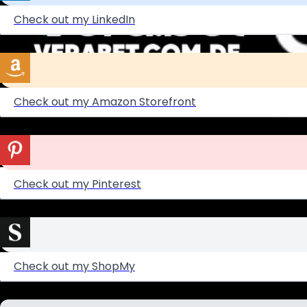
Check out my LinkedIn
Check out my Amazon Storefront
Check out my X
Check out my Pinterest
Check out my ShopMy