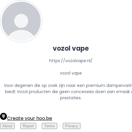
vozol vape
https://vozolvape.nl/

vozol vape

Voor degenen die op zoek zijn naar een premium dampervarin
biedt Vozol producten die geen concessies doen aan smaak o
prestaties.
Create your hoo.be
·
·
·
About
Report
Terms
Privacy