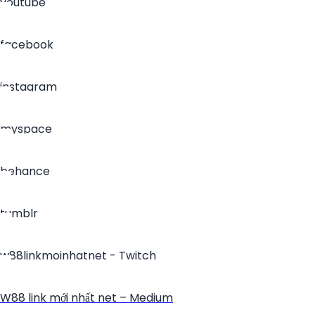
youtube
facebook
instagram
myspace
behance
tumblr
w88linkmoinhatnet - Twitch
W88 link mới nhất net – Medium