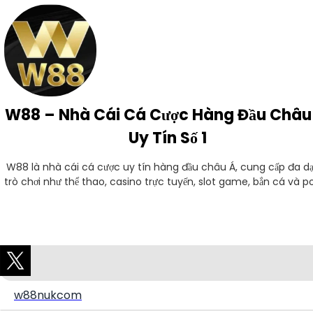
W88 – Nhà Cái Cá Cược Hàng Đầu Châu
Uy Tín Số 1
W88 là nhà cái cá cược uy tín hàng đầu châu Á, cung cấp đa dạ
trò chơi như thể thao, casino trực tuyến, slot game, bắn cá và po
w88nukcom