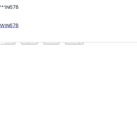
WIN678
WIN678
Create your hoo.be
·
·
·
About
Report
Terms
Privacy