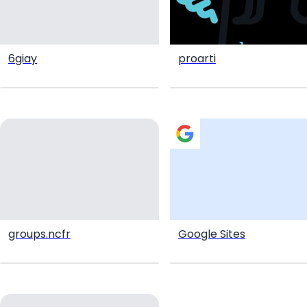
6giay
proarti
groups.ncfr
Google Sites