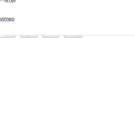
twitter
vimeo
Create your hoo.be
·
·
·
About
Report
Terms
Privacy