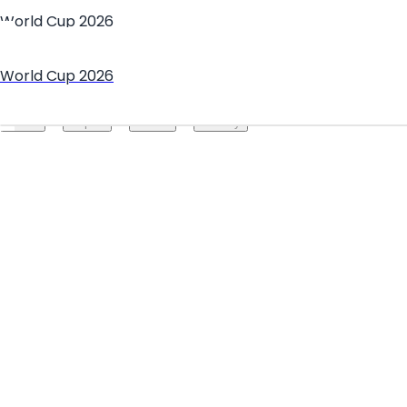
World Cup 2026
World Cup 2026
Create your hoo.be
·
·
·
About
Report
Terms
Privacy