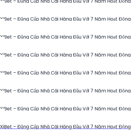
XiBet – Đẳng Cấp Nhà Cái Hàng Đầu Với 7 Năm Hoạt Động
XiBet – Đẳng Cấp Nhà Cái Hàng Đầu Với 7 Năm Hoạt Động
XiBet – Đẳng Cấp Nhà Cái Hàng Đầu Với 7 Năm Hoạt Động
XiBet – Đẳng Cấp Nhà Cái Hàng Đầu Với 7 Năm Hoạt Động
XiBet – Đẳng Cấp Nhà Cái Hàng Đầu Với 7 Năm Hoạt Động
XiBet – Đẳng Cấp Nhà Cái Hàng Đầu Với 7 Năm Hoạt Động
XiBet – Đẳng Cấp Nhà Cái Hàng Đầu Với 7 Năm Hoạt Động
XiBet – Đẳng Cấp Nhà Cái Hàng Đầu Với 7 Năm Hoạt Động