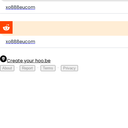
xo888eucom
xo888eucom
Create your hoo.be
·
·
·
About
Report
Terms
Privacy