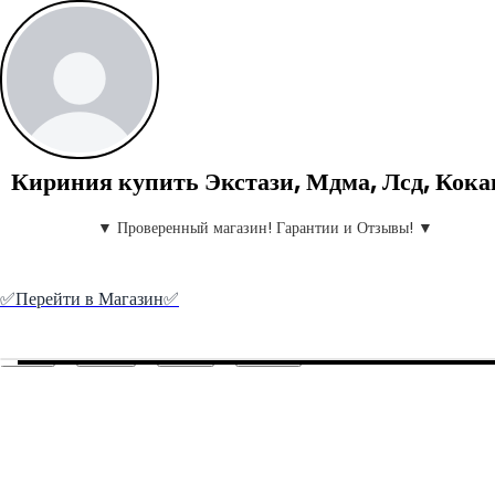
Кириния купить Экстази, Мдма, Лсд, Кока
▼ Проверенный магазин! Гарантии и Отзывы! ▼
✅️Перейти в Магазин✅️
Create your hoo.be
·
·
·
About
Report
Terms
Privacy